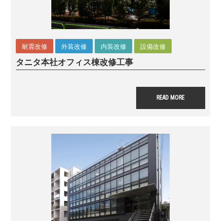
耐震改修
外装改修
内装改修
設備改修
タニタ本社オフィス棟
改修工事
READ MORE