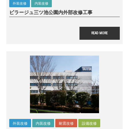
外装改修
内装改修
ビラージュ三ツ池公園
内外部改修工事
READ MORE
外装改修
内装改修
耐震改修
設備改修