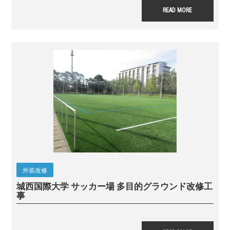
READ MORE
外装改修
城西国際大学 サッカー場 多目的グラウンド改修工
事