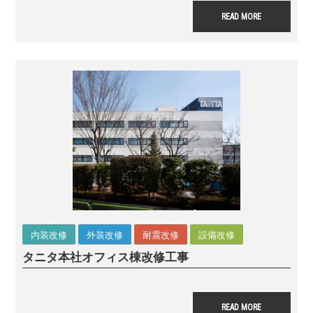
READ MORE
内装改修
外装改修
耐震改修
設備改修
タニタ本社オフィス棟
改修工事
READ MORE