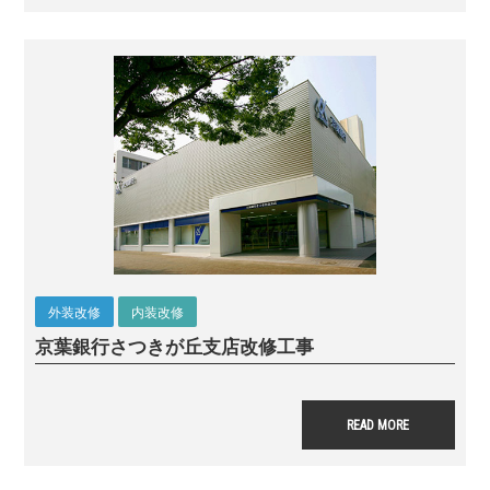
外装改修
内装改修
京葉銀行さつきが丘支店
改修工事
READ MORE