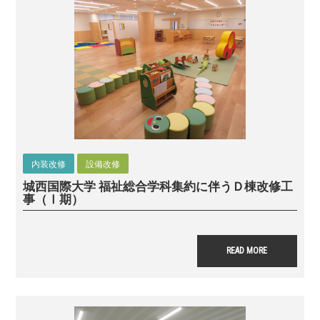
内装改修
設備改修
城西国際大学 福祉総合学科集約に伴うＤ棟改修工
事（Ⅰ期）
READ MORE