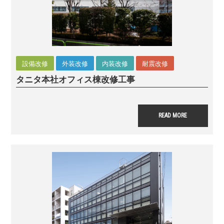
設備改修
外装改修
内装改修
耐震改修
タニタ本社オフィス棟
改修工事
READ MORE