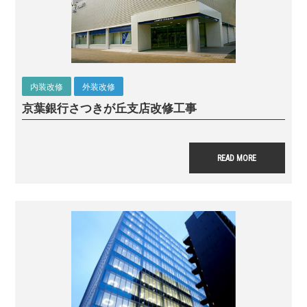
内装改修
外装改修
京葉銀行さつきが丘支店
改修工事
READ MORE