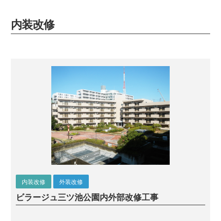
内装改修
内装改修
外装改修
ビラージュ三ツ池公園
内外部改修工事