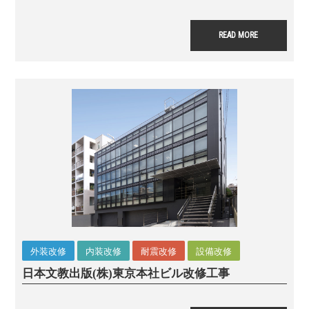
READ MORE
外装改修
内装改修
耐震改修
設備改修
日本文教出版(株)東京本社ビル改修工事