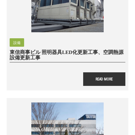
設備
東信商事ビル 照明器具LED化更新工事、空調熱源
設備更新工事
READ MORE