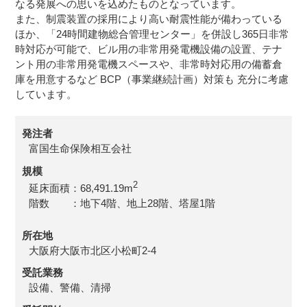
なる発展への思いを込めたものとなっています。
また、制震装置の採用により高い耐震性能が備わっている
ほか、「24時間建物総合管理センター」を併設し365日非常
時対応が可能で、ビル用の非常用発電機設備の設置、テナ
ント用の非常用発電機スペースや、非常時対応用の備蓄倉
庫を用意するなど BCP（事業継続計画）対策も 充分に考慮
しています。
発注者
富国生命保険相互会社
規模
2
延床面積：68,491.19m
階数 ：地下4階、地上28階、塔屋1階
所在地
大阪府大阪市北区小松町2-4
受託業務
設備、警備、清掃