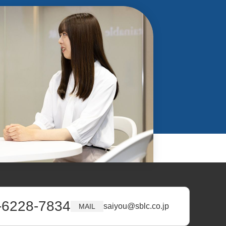
-6228-7834
saiyou@sblc.co.jp
MAIL