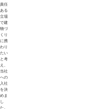
責任
ある
立場
で建
物づ
くり
に携
わり
たい
と考
え、
当社
への
入社
を決
めま
し
た。