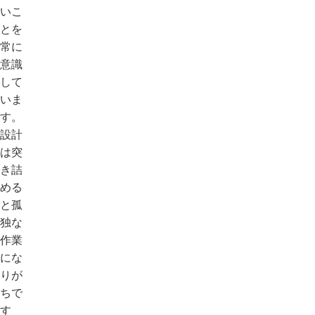
いこ
とを
常に
意識
して
いま
す。
設計
は突
き詰
める
と孤
独な
作業
にな
りが
ちで
す