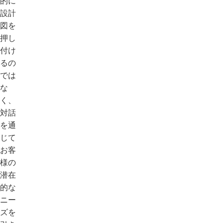
的に
設計
図を
押し
付け
るの
では
な
く、
対話
を通
じて
お客
様の
潜在
的な
ニー
ズを