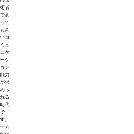
術者
であ
って
も高
いコ
ミュ
ニケ
ーシ
ョン
能力
が求
めら
れる
時代
で
す。
一方