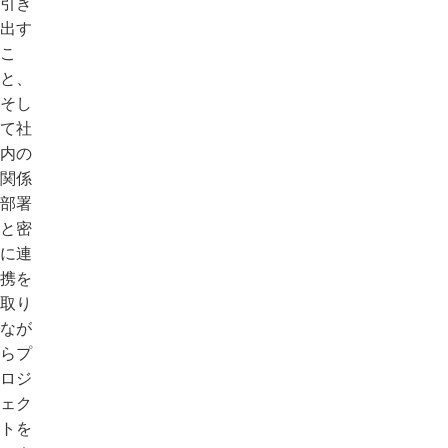
引き
出す
こ
と、
そし
て社
内の
関係
部署
と密
に連
携を
取り
なが
らプ
ロジ
ェク
トを