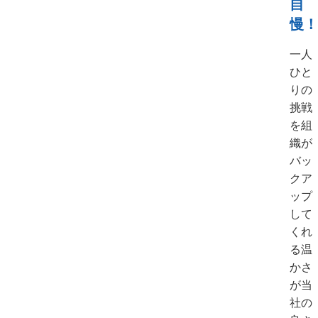
自
慢！
一人
ひと
りの
挑戦
を組
織が
バッ
クア
ップ
して
くれ
る温
かさ
が当
社の