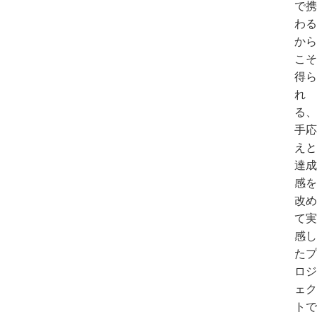
で携
わる
から
こそ
得ら
れ
る、
手応
えと
達成
感を
改め
て実
感し
たプ
ロジ
ェク
トで