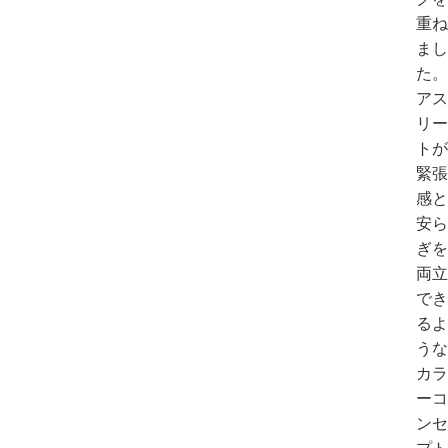
重ね
まし
た。
アス
リー
トが
緊張
感と
安ら
ぎを
両立
でき
るよ
うな
カラ
ーコ
ンセ