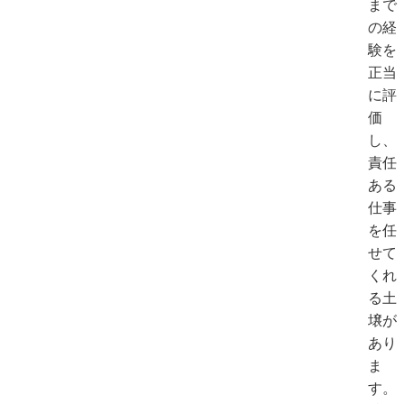
まで
の経
験を
正当
に評
価
し、
責任
ある
仕事
を任
せて
くれ
る土
壌が
あり
ま
す。