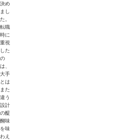
決め
まし
た。
転職
時に
重視
した
の
は、
大手
とは
また
違う
設計
の醍
醐味
を味
わえ