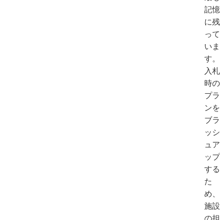
記憶
に残
って
いま
す。
入札
時の
プラ
ンを
ブラ
ッシ
ュア
ップ
する
た
め、
施設
の担