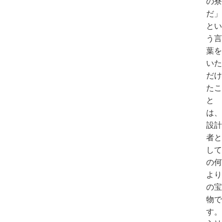
の寮
だ」
とい
う言
葉を
いた
だけ
たこ
と
は、
設計
者と
して
の何
より
の宝
物で
す。