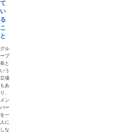
て
い
る
こ
と
グル
ープ
長と
いう
立場
もあ
り、
メン
バー
を一
人に
しな