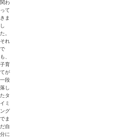
関わ
って
きま
し
た。
それ
で
も、
子育
てが
一段
落し
たタ
イミ
ング
でま
だ自
分に