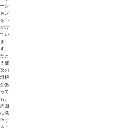
ーシ
ョン
を心
がけ
てい
ま
す。
たと
え部
署の
垣根
があ
って
も、
周囲
に発
信す
るこ