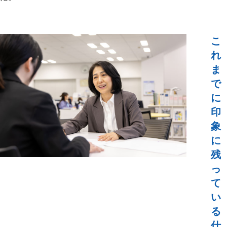
こ
れ
ま
で
に
印
象
に
残
っ
て
い
る
仕