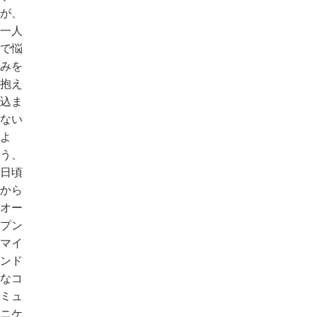
が、
一人
で悩
みを
抱え
込ま
ない
よ
う、
日頃
から
オー
プン
マイ
ンド
なコ
ミュ
ニケ