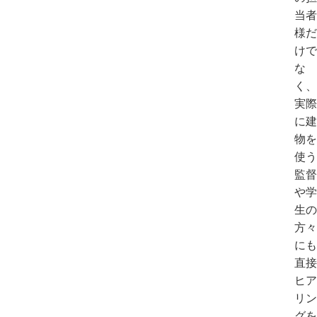
当者
様だ
けで
な
く、
実際
に建
物を
使う
監督
や学
生の
方々
にも
直接
ヒア
リン
グを