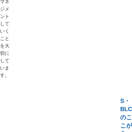
マネ
ジメ
ント
して
いく
こと
を大
切に
して
いま
す。
S・
BLC
のこ
こが