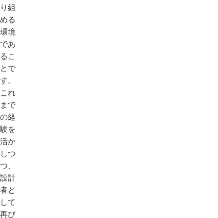
り組
める
環境
であ
るこ
とで
す。
これ
まで
の経
験を
活か
しつ
つ、
設計
者と
して
再び