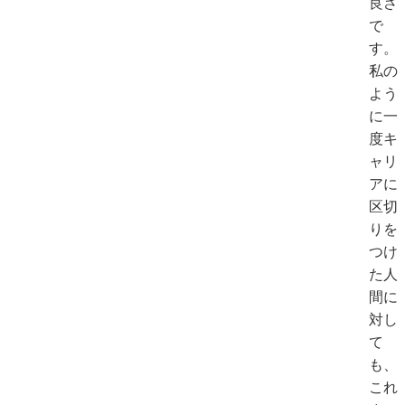
良さ
で
す。
私の
よう
に一
度キ
ャリ
アに
区切
りを
つけ
た人
間に
対し
て
も、
これ