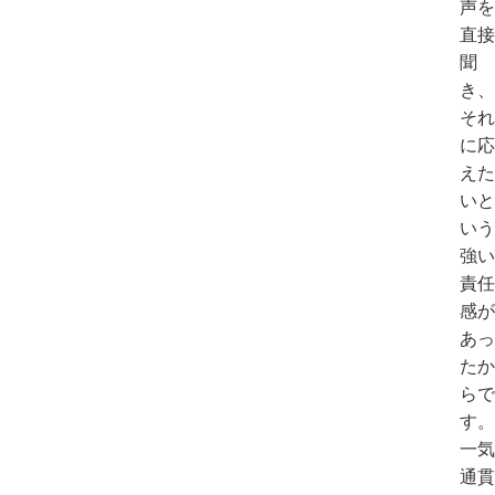
声を
直接
聞
き、
それ
に応
えた
いと
いう
強い
責任
感が
あっ
たか
らで
す。
一気
通貫