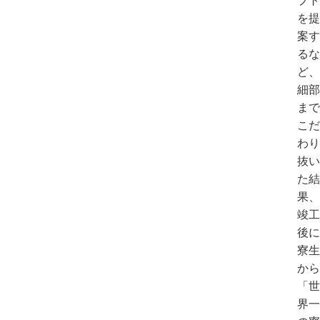
プト
を提
案す
るな
ど、
細部
まで
こだ
わり
抜い
た結
果、
竣工
後に
寮生
から
「世
界一