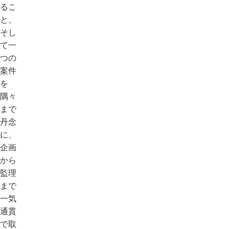
るこ
と、
そし
て一
つの
案件
を
隅々
まで
丹念
に、
企画
から
監理
まで
一気
通貫
で取