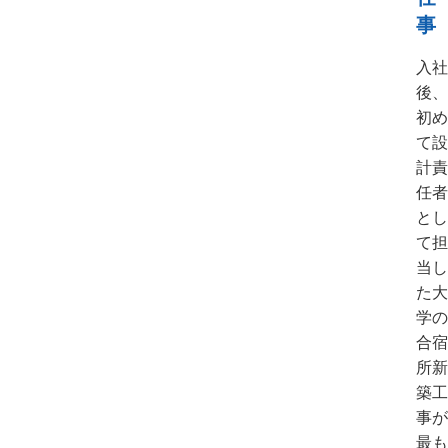
事
入社
後、
初め
て設
計責
任者
とし
て担
当し
た大
学の
合宿
所新
築工
事が
最も