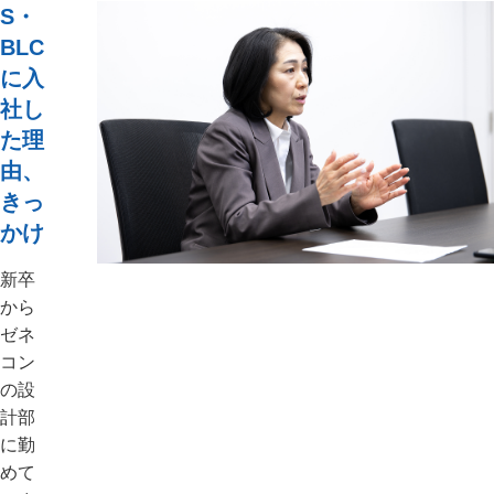
S・
BLC
に入
社し
た理
由、
きっ
かけ
新卒
から
ゼネ
コン
の設
計部
に勤
めて