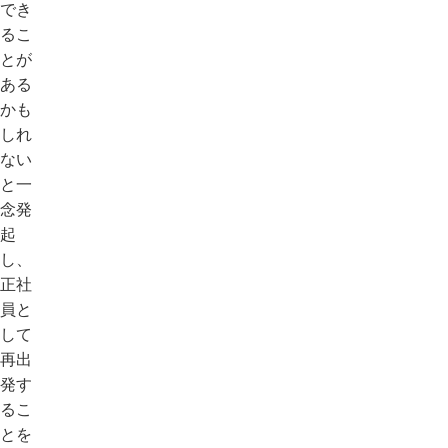
でき
るこ
とが
ある
かも
しれ
ない
と一
念発
起
し、
正社
員と
して
再出
発す
るこ
とを