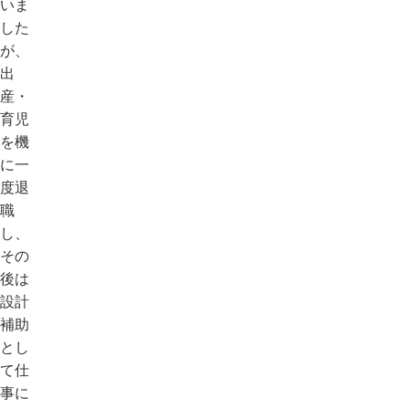
いま
した
が、
出
産・
育児
を機
に一
度退
職
し、
その
後は
設計
補助
とし
て仕
事に