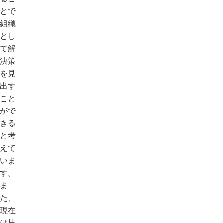
とで
組織
とし
て解
決策
を見
出す
こと
がで
きる
と考
えて
いま
す。
ま
た、
現在
は技