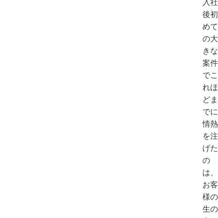
入社
後初
めて
の大
きな
案件
でこ
れほ
どま
でに
情熱
を注
げた
の
は、
お客
様の
生の